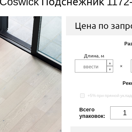
Coswick Подснежник 1172
Цена по запр
Ра
Длина, м
Рек
+5% при прямой уклад
Всего
упаковок: