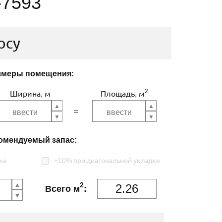
-7593
осу
змеры помещения:
2
Ширина, м
Площадь, м
омендуемый запас:
ке
+10% при диагональной укладке
2
Всего м
: