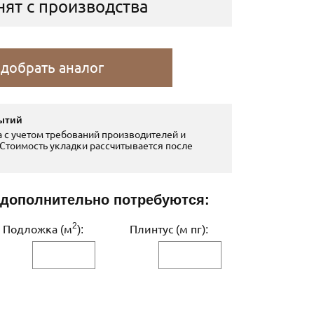
нят с производства
добрать аналог
ытий
 с учетом требований производителей и
Стоимость укладки рассчитывается после
 дополнительно потребуются:
2
Подложка (м
):
Плинтус (м пг):