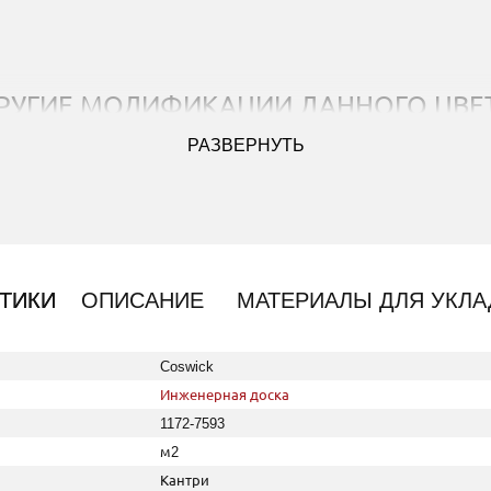
РУГИЕ МОДИФИКАЦИИ ДАННОГО ЦВЕ
РАЗВЕРНУТЬ
ТИКИ
ОПИСАНИЕ
МАТЕРИАЛЫ ДЛЯ УКЛА
дитель: Coswick; Коллекция: Кантри; Цвет: Подснежник; Т
Coswick
Инженерная доска
1172-7593
м2
Кантри