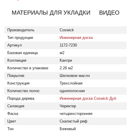
МАТЕРИАЛЫ ДЛЯ УКЛАДКИ
ВИДЕО
Тип продукции: Инженерная доска; Производитель: Coswic
Производитель
Coswick
Тип продукции
Инженерная доска
Артикул
1172-7230
Базовая единица
м2
Коллекция
Кантри
Количество в упаковке
2.26 м2
Покрытие
Шелковое масло
Конструкция
Трехслойная
Количество полос
однополосная
Порода дерева
Инженерная доска Coswick Дуб
Селекция
Черектер
Фаска
четырехсторонняя
Цвет
Скалистый риф
Тон
Бежевый