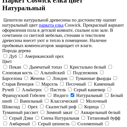
Паркет Coswick ёлка цвет
Натуральный
Ценители натуральной древесины по достоинству оценят
натуральный цвет
паркета елка
Coswick. Прекрасный вариант
оформления пола в детской комнате, спальне или зале. В
сочетании со светлой мебелью, стенами и текстилем
древесина внесет уют и тепло в помещение. Наличие
пробковых компенсаторов защищает от влаги.
Порода дерева
Дуб
Американский орех
Цвет
Пекан
Дымчатый топаз
Кристально белый
Слоновая кость
Альпийский
Подснежник
Барселона
Женева
Лондон
Туманные фьорды
Старая Венеция
Марсель
Песочный
Каменный
Ручей
Альбатрос
Пастель
Серый кашемир
Французский Гобелен
Индиго
Натуральный
Белый
иней
Ванильный
Классический
Молочный
Шоколад
Орех
Скалистый риф
Корица
Туманный рассвет
Зимний закат
Акварельный белый
Серый Дэви
Сиена Натуральная
Титановый буфф
Амбарный
Серый шпинель
Соломенный