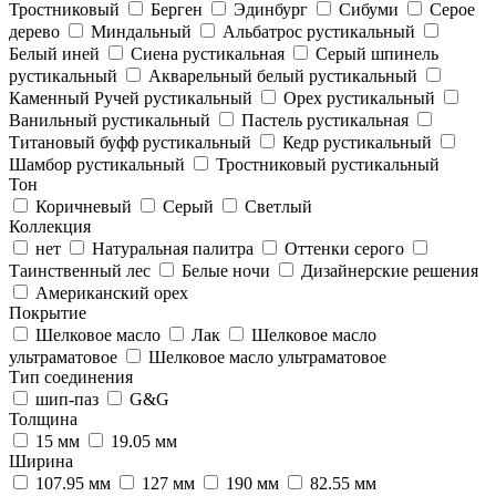
Тростниковый
Берген
Эдинбург
Сибуми
Серое
дерево
Миндальный
Альбатрос рустикальный
Белый иней
Сиена рустикальная
Серый шпинель
рустикальный
Акварельный белый рустикальный
Каменный Ручей рустикальный
Орех рустикальный
Ванильный рустикальный
Пастель рустикальная
Титановый буфф рустикальный
Кедр рустикальный
Шамбор рустикальный
Тростниковый рустикальный
Тон
Коричневый
Серый
Светлый
Коллекция
нет
Натуральная палитра
Оттенки серого
Таинственный лес
Белые ночи
Дизайнерские решения
Американский орех
Покрытие
Шелковое масло
Лак
Шелковое масло
ультраматовое
Шелковое масло ультраматовое
Тип соединения
шип-паз
G&G
Толщина
15 мм
19.05 мм
Ширина
107.95 мм
127 мм
190 мм
82.55 мм