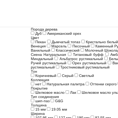
Порода дерева
Дуб
Американский орех
Цвет
Пекан
Дымчатый топаз
Кристально белы
Венеция
Марсель
Песочный
Каменный Р
Ванильный
Классический
Молочный Шокола
Сиена Натуральная
Титановый буфф
Амб
Миндальный
Альбатрос рустикальный
Белы
Ручей рустикальный
Орех рустикальный
Ва
рустикальный
Тростниковый рустикальный
Тон
Коричневый
Серый
Светлый
Коллекция
нет
Натуральная палитра
Оттенки серого
Покрытие
Шелковое масло
Лак
Шелковое масло уль
Тип соединения
шип-паз
G&G
Толщина
15 мм
19.05 мм
Ширина
107.95 мм
127 мм
190 мм
82.55 мм