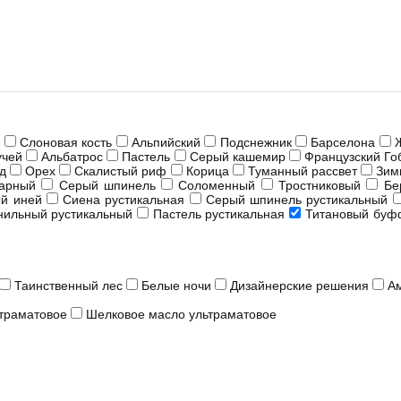
й
Слоновая кость
Альпийский
Подснежник
Барселона
учей
Альбатрос
Пастель
Серый кашемир
Французский Го
д
Орех
Скалистый риф
Корица
Туманный рассвет
Зим
арный
Серый шпинель
Соломенный
Тростниковый
Бе
й иней
Сиена рустикальная
Серый шпинель рустикальный
нильный рустикальный
Пастель рустикальная
Титановый буф
Таинственный лес
Белые ночи
Дизайнерские решения
А
траматовое
Шелковое масло ультраматовое