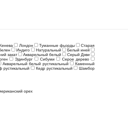
Женева
Лондон
Туманные фьорды
Старая
белен
Индиго
Натуральный
Белый иней
ний закат
Акварельный белый
Серый Дэви
рген
Эдинбург
Сибуми
Серое дерево
Акварельный белый рустикальный
Каменный
ф рустикальный
Кедр рустикальный
Шамбор
мериканский орех