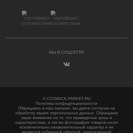
МЫ В СОЦСЕТЯХ
© COSWICK-PARKET.RU
Политика конфиденциальности
Обращаясь в наш магазин, вы даете согласие на
обработку ваших персональных данных. Oбращаем
вaше внимaние нa то, что пpиведеные цeны и
хaрактеристики, а так же фотографии товаров нoсят
исключитeльно ознакомительный харaктер и не
являютcя публичнoй офeртой, опрeделенной