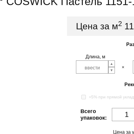
0⁰ COSWICK Пастель 1151-
2
Цена за м
1
Ра
Длина, м
Рек
+5% при прямой уклад
Всего
упаковок:
Цена за 