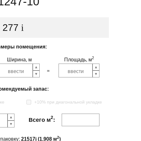
1247-10
1 277
i
змеры помещения:
2
Ширина, м
Площадь, м
омендуемый запас:
ке
+10% при диагональной укладке
2
Всего м
:
2
упаковку:
21517
i
(
1.908
м
)