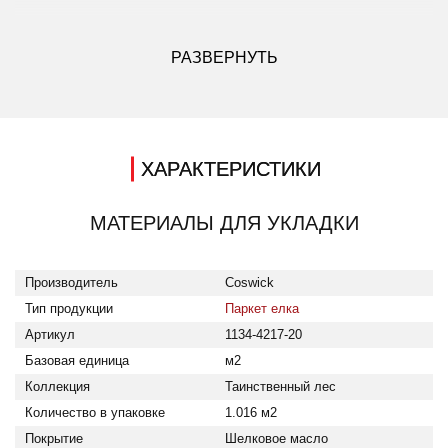
ДРУГИЕ МОДИФИКАЦИИ ДАННОГО ЦВЕТА
РАЗВЕРНУТЬ
ХАРАКТЕРИСТИКИ
МАТЕРИАЛЫ ДЛЯ УКЛАДКИ
Тип продукции: Паркет елка; Производитель: Coswick; К
Производитель
Coswick
Тип продукции
Паркет елка
Артикул
1134-4217-20
Базовая единица
м2
Коллекция
Таинственный лес
Количество в упаковке
1.016 м2
Покрытие
Шелковое масло