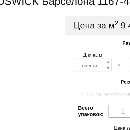
OSWICK Барселона 1167-4
2
Цена за м
9
Ра
Длина, м
Рек
+5% при прямой уклад
Всего
упаковок:
Цена з