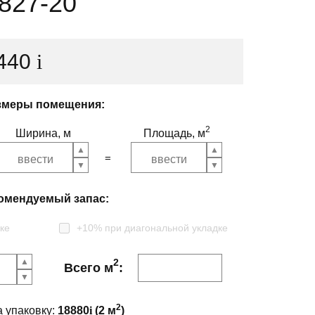
827-20
 440
i
змеры помещения:
2
Ширина, м
Площадь, м
омендуемый запас:
ке
+10% при диагональной укладке
2
Всего м
:
2
а упаковку:
18880
i
(
2
м
)