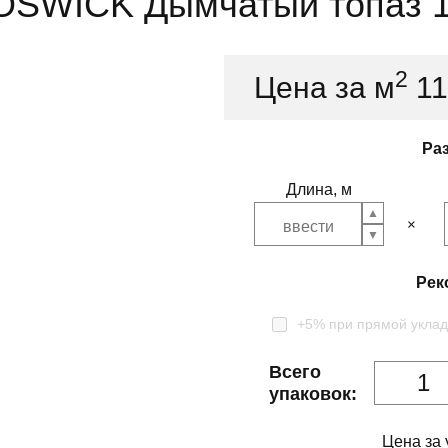
OSWICK Дымчатый топаз 1
2
Цена за м
1
Ра
Длина, м
Рек
+5% при прямой уклад
Всего
упаковок:
Цена за 