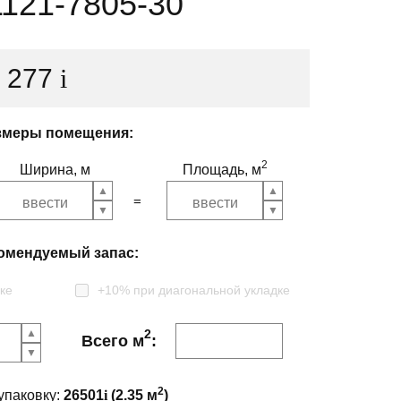
121-7805-30
1 277
i
змеры помещения:
2
Ширина, м
Площадь, м
омендуемый запас:
ке
+10% при диагональной укладке
2
Всего м
:
2
упаковку:
26501
i
(
2.35
м
)