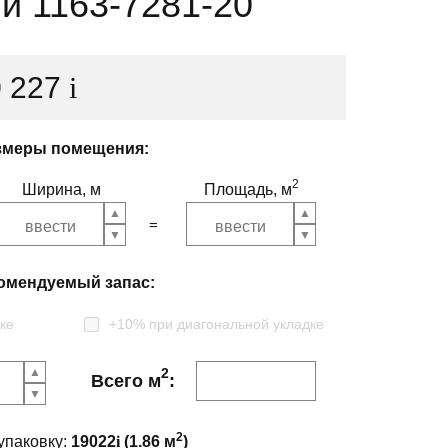
й 1163-7281-20
0 227
i
змеры помещения:
2
Ширина, м
Площадь, м
омендуемый запас:
ке
+10% при диагональной укладке
2
Всего м
:
2
упаковку:
19022
i
(
1.86
м
)