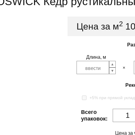
OSWICK Кедр рустикальны
2
Цена за м
1
Ра
Длина, м
Рек
+5% при прямой уклад
Всего
упаковок:
Цена за 