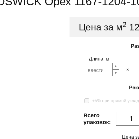
OSWICK Орех 1167-1204-1
2
Цена за м
1
Ра
Длина, м
Рек
+5% при прямой уклад
Всего
упаковок:
Цена з