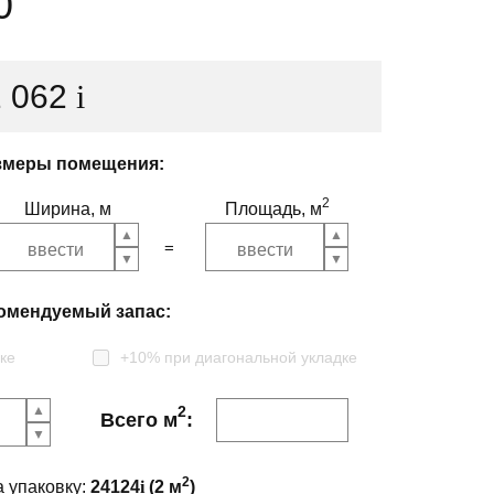
0
2 062
i
змеры помещения:
2
Ширина, м
Площадь, м
омендуемый запас:
ке
+10% при диагональной укладке
2
Всего м
:
2
а упаковку:
24124
i
(
2
м
)