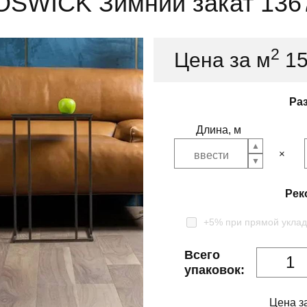
OSWICK Зимний закат 136
2
Цена за м
1
Ра
Длина, м
Рек
+5% при прямой уклад
Всего
упаковок:
Цена з