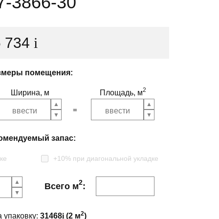
7-3866-30
5 734
i
змеры помещения:
2
Ширина, м
Площадь, м
омендуемый запас:
ке
+10% при диагональной укладке
2
Всего м
:
2
а упаковку:
31468
i
(
2
м
)