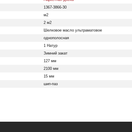
1367-3866-30
м2
2 м2
Шелковое масло ультраматовое
однополосная
1 Натур
Зимний закат
127 мм
2100 мм
15 мм
шип-паз