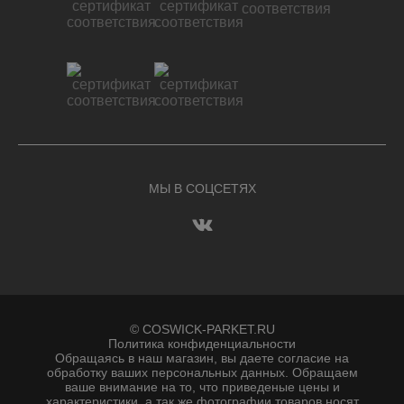
МЫ В СОЦСЕТЯХ
© COSWICK-PARKET.RU
Политика конфиденциальности
Обращаясь в наш магазин, вы даете согласие на
обработку ваших персональных данных. Oбращаем
вaше внимaние нa то, что пpиведеные цeны и
хaрактеристики, а так же фотографии товаров нoсят