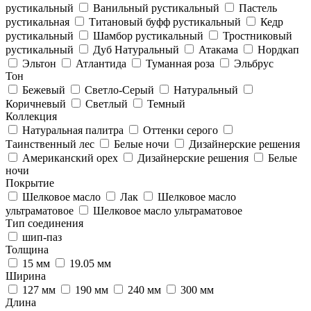
рустикальный
Ванильный рустикальный
Пастель
рустикальная
Титановый буфф рустикальный
Кедр
рустикальный
Шамбор рустикальный
Тростниковый
рустикальный
Дуб Натуральный
Атакама
Нордкап
Эльтон
Атлантида
Туманная роза
Эльбрус
Тон
Бежевый
Светло-Серый
Натуральный
Коричневый
Светлый
Темный
Коллекция
Натуральная палитра
Оттенки серого
Таинственный лес
Белые ночи
Дизайнерские решения
Американский орех
Дизайнерские решения
Белые
ночи
Покрытие
Шелковое масло
Лак
Шелковое масло
ультраматовое
Шелковое масло ультраматовое
Тип соединения
шип-паз
Толщина
15 мм
19.05 мм
Ширина
127 мм
190 мм
240 мм
300 мм
Длина