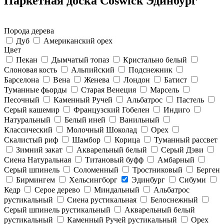
Паркетная доска Coswick Эдинбург
Порода дерева
Дуб
Американский орех
Цвет
Пекан
Дымчатый топаз
Кристально белый
Слоновая кость
Альпийский
Подснежник
Барселона
Вена
Женева
Лондон
Батист
Туманные фьорды
Старая Венеция
Марсель
Песочный
Каменный Ручей
Альбатрос
Пастель
Серый кашемир
Французский Гобелен
Индиго
Натуральный
Белый иней
Ванильный
Классический
Молочный Шоколад
Орех
Скалистый риф
Шамбор
Корица
Туманный рассвет
Зимний закат
Акварельный белый
Серый Дэви
Сиена Натуральная
Титановый буфф
Амбарный
Серый шпинель
Соломенный
Тростниковый
Берген
Бирмингем
Хельсингборг
Эдинбург
Сибуми
Кедр
Серое дерево
Миндальный
Альбатрос
рустикальный
Сиена рустикальная
Белоснежный
Серый шпинель рустикальный
Акварельный белый
рустикальный
Каменный Ручей рустикальный
Орех